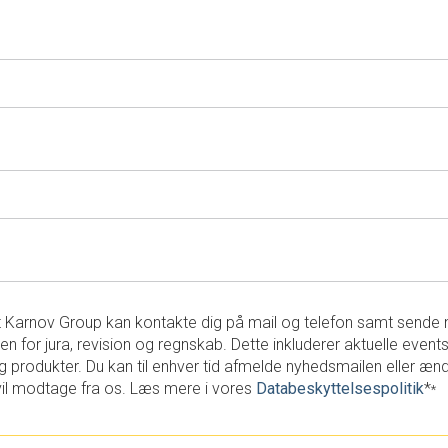
 at Karnov Group kan kontakte dig på mail og telefon samt send
en for jura, revision og regnskab. Dette inkluderer aktuelle events
g produkter. Du kan til enhver tid afmelde nyhedsmailen eller ænd
vil modtage fra os. Læs mere i vores
Databeskyttelsespolitik
*
*