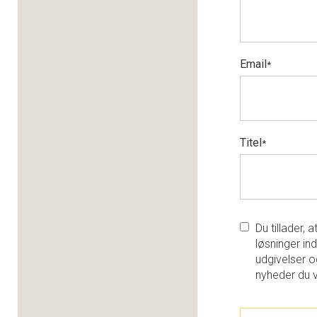
Email
*
Titel
*
Du tillader,
løsninger ind
udgivelser o
nyheder du 