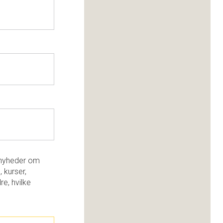
e nyheder om
, kurser,
re, hvilke