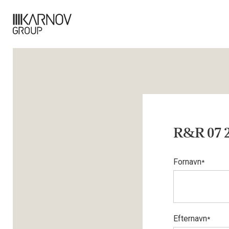
R&R 07 2
Fornavn
*
Efternavn
*