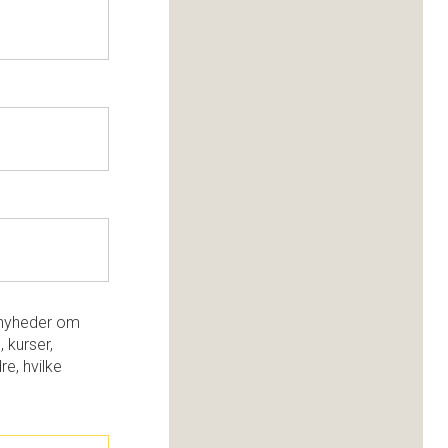
e nyheder om
, kurser,
re, hvilke