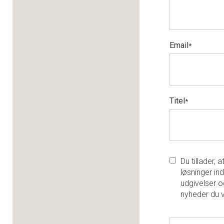
Email
*
Titel
*
Du tillader,
løsninger ind
udgivelser o
nyheder du 