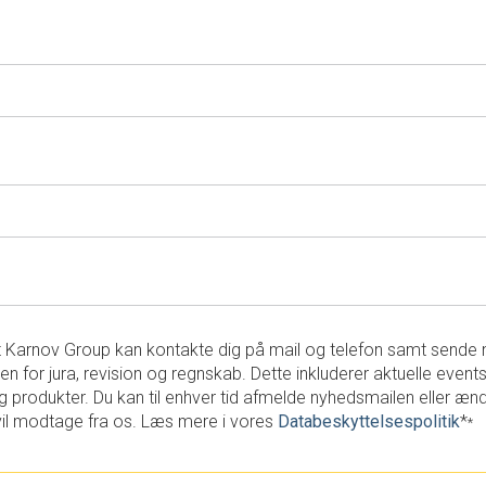
 at Karnov Group kan kontakte dig på mail og telefon samt send
en for jura, revision og regnskab. Dette inkluderer aktuelle events
g produkter. Du kan til enhver tid afmelde nyhedsmailen eller ænd
vil modtage fra os. Læs mere i vores
Databeskyttelsespolitik
*
*