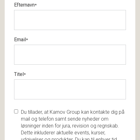
Efternavn
*
Email
*
Titel
*
Du tillader, at Karnov Group kan kontakte dig på
mail og telefon samt sende nyheder om
løsninger inden for jura, revision og regnskab.
Dette inkluderer aktuelle events, kurser,
udgivelser og produkter. Du kan til enhver tid