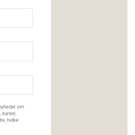
e nyheder om
, kurser,
re, hvilke