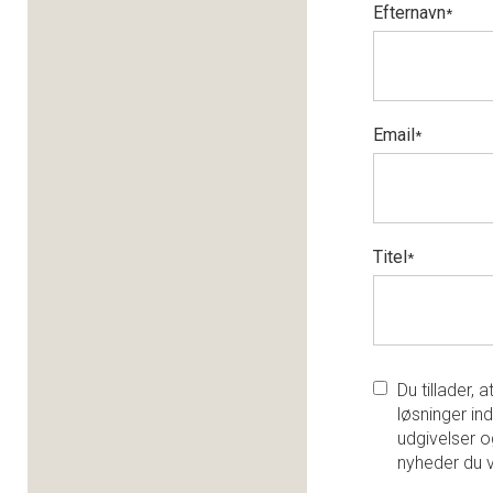
Efternavn
*
Email
*
Titel
*
Du tillader,
løsninger ind
udgivelser o
nyheder du 