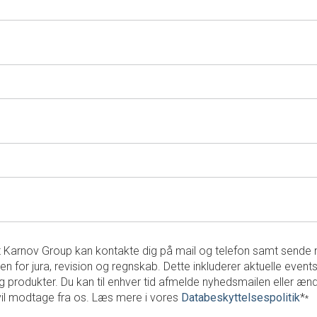
 at Karnov Group kan kontakte dig på mail og telefon samt send
en for jura, revision og regnskab. Dette inkluderer aktuelle events
g produkter. Du kan til enhver tid afmelde nyhedsmailen eller ænd
vil modtage fra os. Læs mere i vores
Databeskyttelsespolitik
*
*