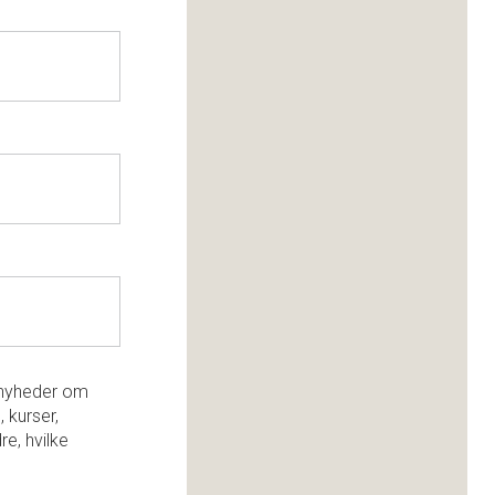
e nyheder om
, kurser,
re, hvilke