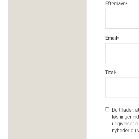
Efternavn
*
Email
*
Titel
*
Du tillader,
løsninger ind
udgivelser o
nyheder du 