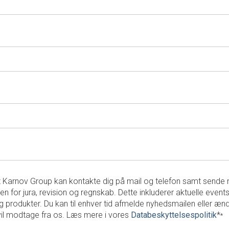
 at Karnov Group kan kontakte dig på mail og telefon samt send
en for jura, revision og regnskab. Dette inkluderer aktuelle events
g produkter. Du kan til enhver tid afmelde nyhedsmailen eller ænd
vil modtage fra os. Læs mere i vores
Databeskyttelsespolitik
*
*