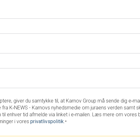
tere, giver du samtykke til, at Karnov Group må sende dig e‑ma
 fra K‑NEWS - Karnovs nyhedsmedie om juraens verden samt s
 til enhver tid afmelde via linket i e‑mailen. Læs mere om vores 
ninger i vores
privatlivspolitik
.
*