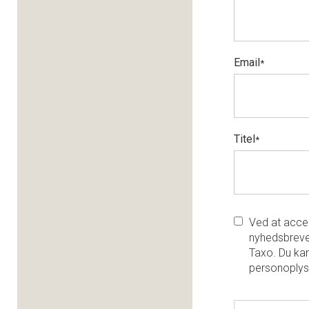
Email
*
Titel
*
Ved at accep
nyhedsbreve
Taxo. Du kan
personoplys