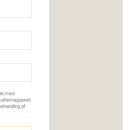
ils med
kattemagasinet
behandling af