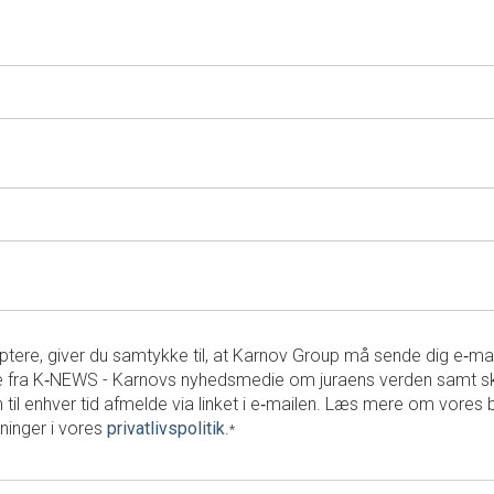
tere, giver du samtykke til, at Karnov Group må sende dig e‑ma
 fra K‑NEWS - Karnovs nyhedsmedie om juraens verden samt s
 til enhver tid afmelde via linket i e‑mailen. Læs mere om vores 
ninger i vores
privatlivspolitik
.
*