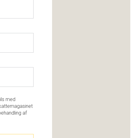
ils med
kattemagasinet
behandling af