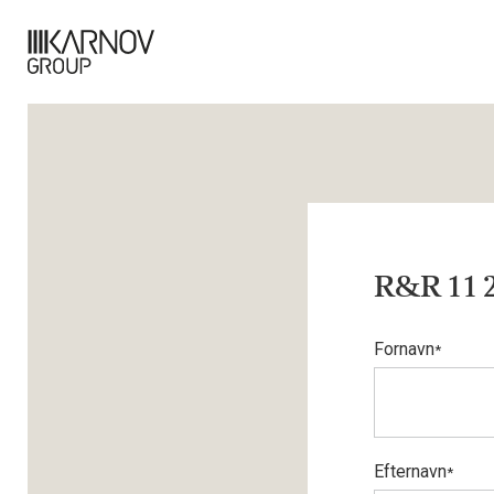
R&R 11 2
Fornavn
*
Efternavn
*