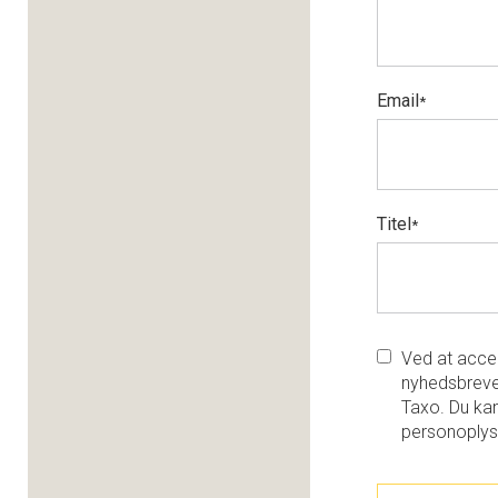
Email
*
Titel
*
Ved at accep
nyhedsbreve
Taxo. Du kan
personoplys