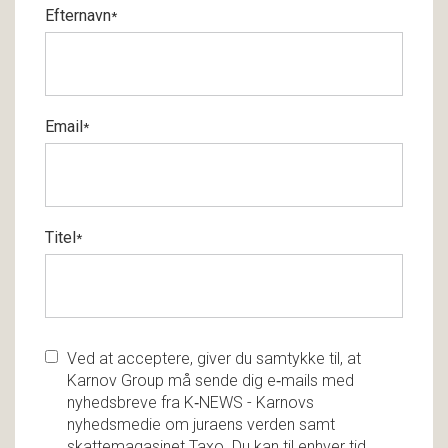
Efternavn
*
Email
*
Titel
*
Ved at acceptere, giver du samtykke til, at
Karnov Group må sende dig e‑mails med
nyhedsbreve fra K‑NEWS - Karnovs
nyhedsmedie om juraens verden samt
skattemagasinet Taxo. Du kan til enhver tid