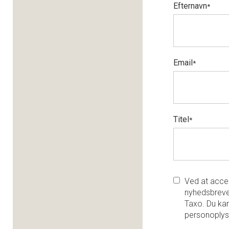
Efternavn
*
Email
*
Titel
*
Ved at accep
nyhedsbreve
Taxo. Du kan
personoplys