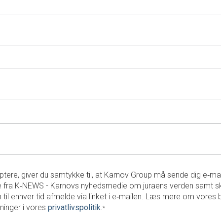
tere, giver du samtykke til, at Karnov Group må sende dig e‑ma
 fra K‑NEWS - Karnovs nyhedsmedie om juraens verden samt s
 til enhver tid afmelde via linket i e‑mailen. Læs mere om vores 
ninger i vores
privatlivspolitik
.
*