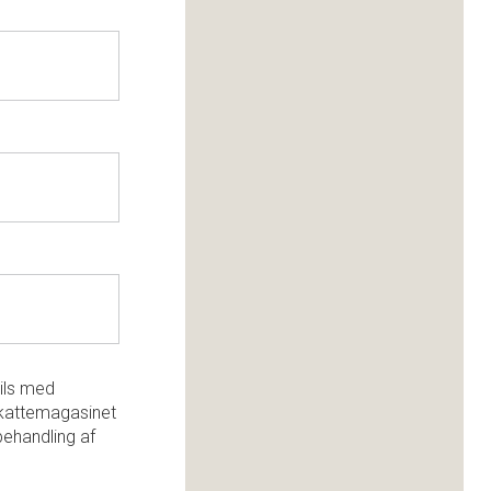
ils med
kattemagasinet
behandling af