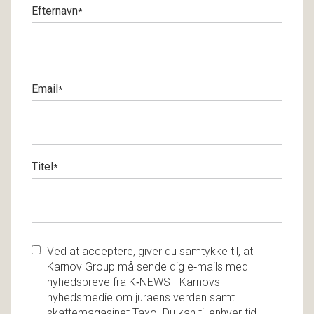
Efternavn
*
Email
*
Titel
*
Ved at acceptere, giver du samtykke til, at
Karnov Group må sende dig e‑mails med
nyhedsbreve fra K‑NEWS - Karnovs
nyhedsmedie om juraens verden samt
skattemagasinet Taxo. Du kan til enhver tid