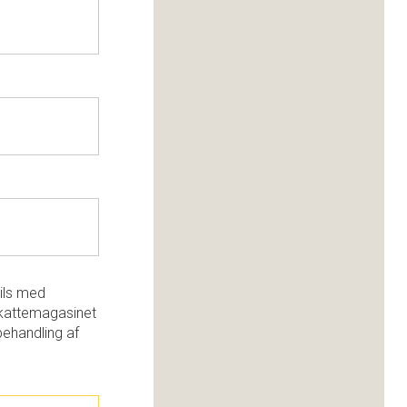
ils med
kattemagasinet
behandling af