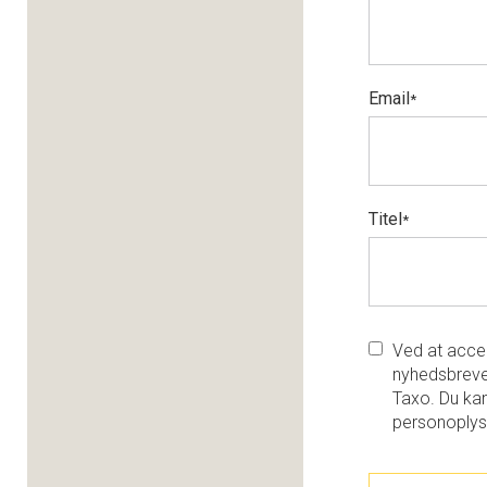
Email
*
Titel
*
Ved at accep
nyhedsbreve
Taxo. Du kan
personoplys