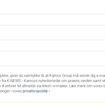
tere, giver du samtykke til, at Karnov Group må sende dig e‑ma
 fra K‑NEWS - Karnovs nyhedsmedie om juraens verden samt s
 til enhver tid afmelde via linket i e‑mailen. Læs mere om vores 
ninger i vores
privatlivspolitik
.
*