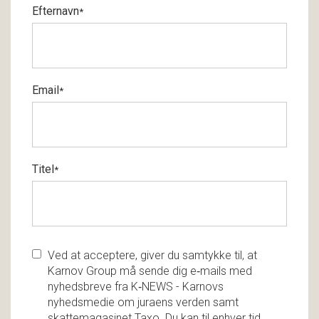
Efternavn
*
Email
*
Titel
*
Ved at acceptere, giver du samtykke til, at
Karnov Group må sende dig e‑mails med
nyhedsbreve fra K‑NEWS - Karnovs
nyhedsmedie om juraens verden samt
skattemagasinet Taxo. Du kan til enhver tid