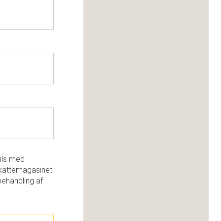
ils med
kattemagasinet
behandling af