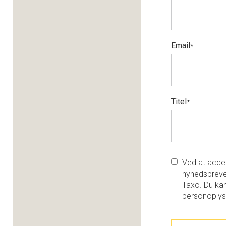
Email
*
Titel
*
Ved at accep
nyhedsbreve
Taxo. Du kan
personoplys