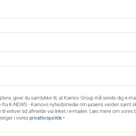
tere, giver du samtykke til, at Karnov Group må sende dig e‑ma
 fra K‑NEWS - Karnovs nyhedsmedie om juraens verden samt s
 til enhver tid afmelde via linket i e‑mailen. Læs mere om vores 
ninger i vores
privatlivspolitik
.
*