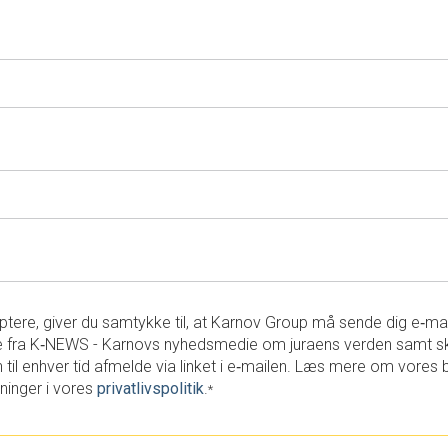
tere, giver du samtykke til, at Karnov Group må sende dig e‑ma
 fra K‑NEWS - Karnovs nyhedsmedie om juraens verden samt s
 til enhver tid afmelde via linket i e‑mailen. Læs mere om vores 
ninger i vores
privatlivspolitik
.
*