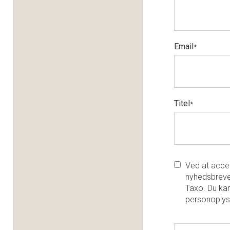
Email
*
Titel
*
Ved at accep
nyhedsbreve
Taxo. Du kan
personoplys