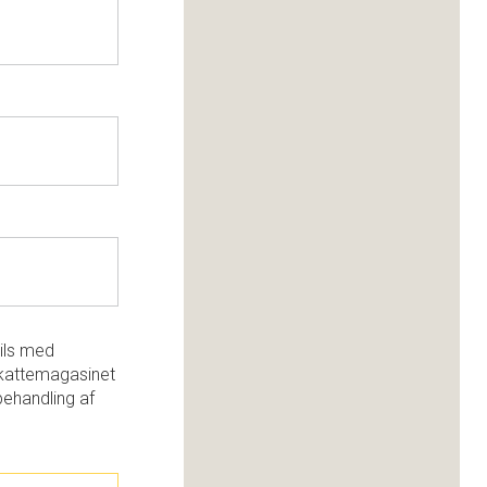
ils med
kattemagasinet
behandling af