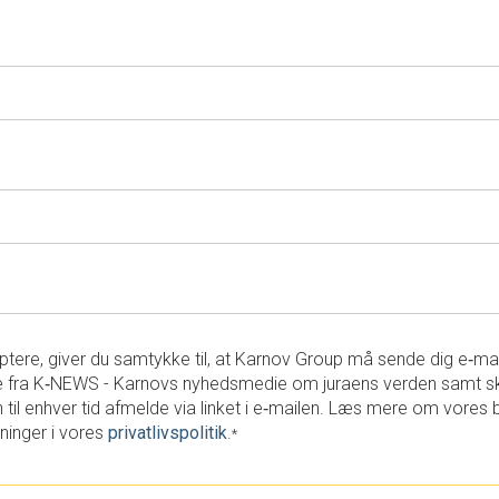
tere, giver du samtykke til, at Karnov Group må sende dig e‑ma
 fra K‑NEWS - Karnovs nyhedsmedie om juraens verden samt s
 til enhver tid afmelde via linket i e‑mailen. Læs mere om vores 
ninger i vores
privatlivspolitik
.
*