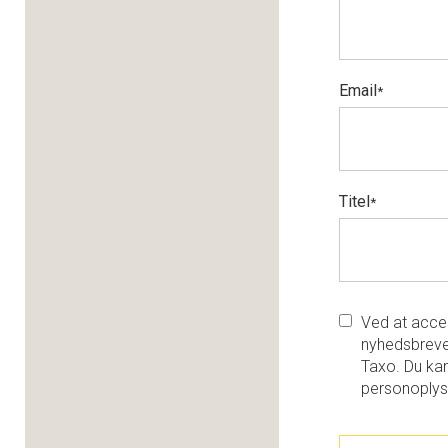
Email
*
Titel
*
Ved at accep
nyhedsbreve
Taxo. Du kan
personoplys