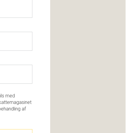
ils med
kattemagasinet
behandling af