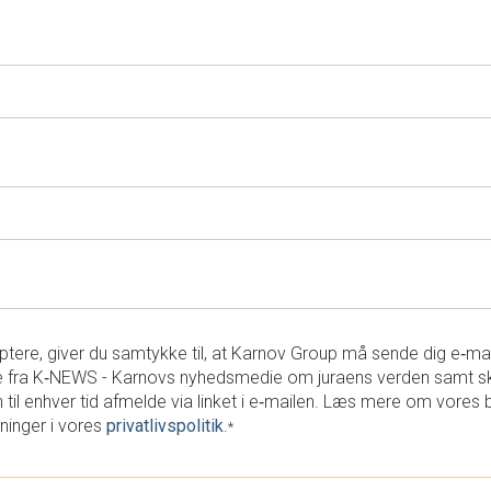
tere, giver du samtykke til, at Karnov Group må sende dig e‑ma
 fra K‑NEWS - Karnovs nyhedsmedie om juraens verden samt s
 til enhver tid afmelde via linket i e‑mailen. Læs mere om vores 
ninger i vores
privatlivspolitik
.
*