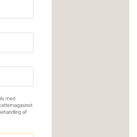
ils med
kattemagasinet
behandling af