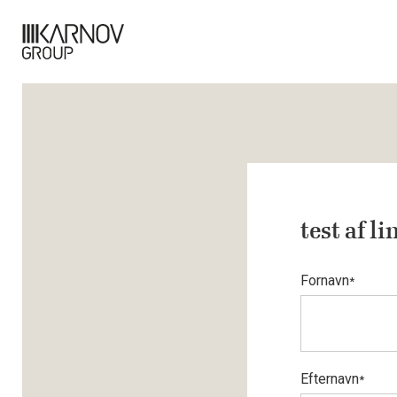
test af li
Fornavn
*
Efternavn
*