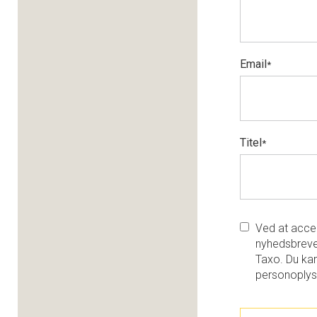
Email
*
Titel
*
Ved at accep
nyhedsbreve
Taxo. Du kan
personoplys