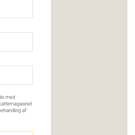
ils med
kattemagasinet
behandling af