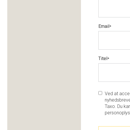
Email
*
Titel
*
Ved at accep
nyhedsbreve
Taxo. Du kan
personoplys