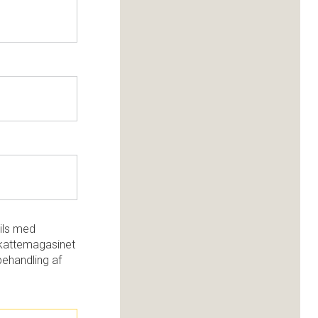
ils med
kattemagasinet
behandling af