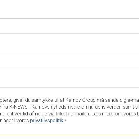
tere, giver du samtykke til, at Karnov Group må sende dig e‑ma
 fra K‑NEWS - Karnovs nyhedsmedie om juraens verden samt s
 til enhver tid afmelde via linket i e‑mailen. Læs mere om vores 
ninger i vores
privatlivspolitik
.
*