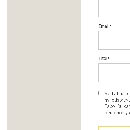
Email
*
Titel
*
Ved at accep
nyhedsbreve
Taxo. Du kan
personoplys