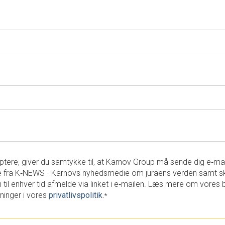
tere, giver du samtykke til, at Karnov Group må sende dig e‑ma
 fra K‑NEWS - Karnovs nyhedsmedie om juraens verden samt s
 til enhver tid afmelde via linket i e‑mailen. Læs mere om vores 
ninger i vores
privatlivspolitik
.
*