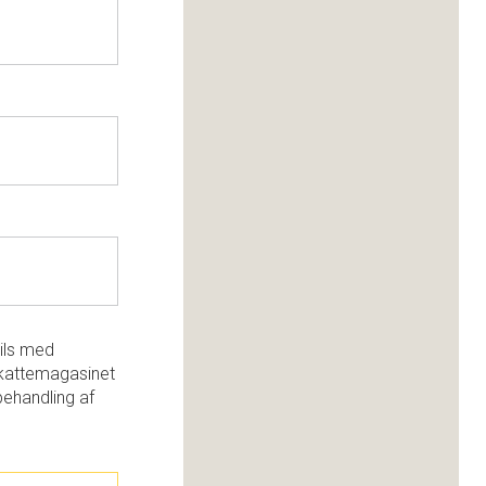
ils med
kattemagasinet
behandling af