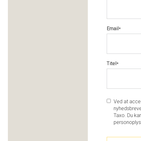
Email
*
Titel
*
Ved at accep
nyhedsbreve
Taxo. Du kan
personoplys