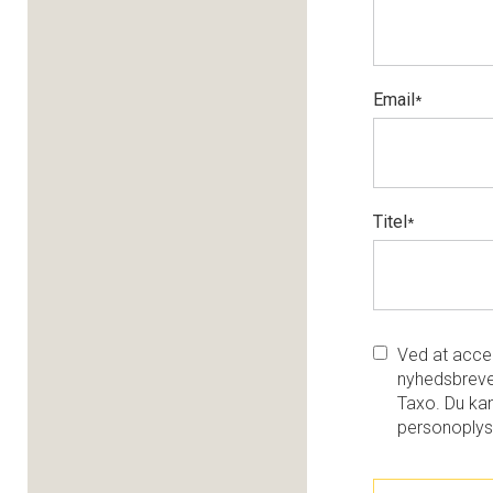
Email
*
Titel
*
Ved at accep
nyhedsbreve
Taxo. Du kan
personoplys