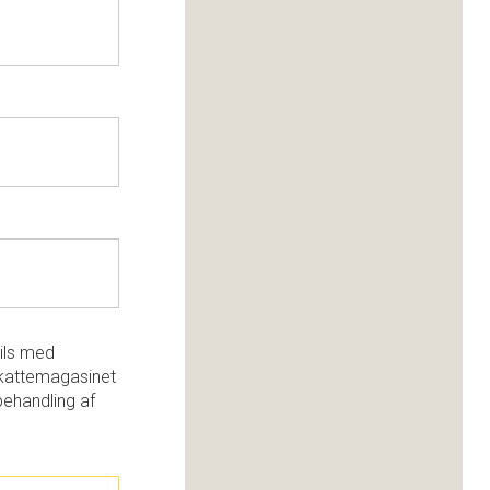
ils med
kattemagasinet
behandling af