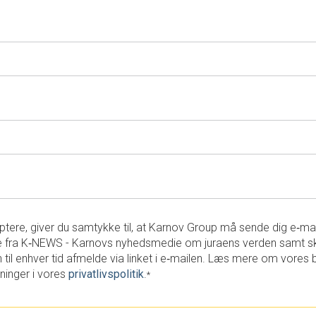
tere, giver du samtykke til, at Karnov Group må sende dig e‑ma
 fra K‑NEWS - Karnovs nyhedsmedie om juraens verden samt s
 til enhver tid afmelde via linket i e‑mailen. Læs mere om vores 
ninger i vores
privatlivspolitik
.
*