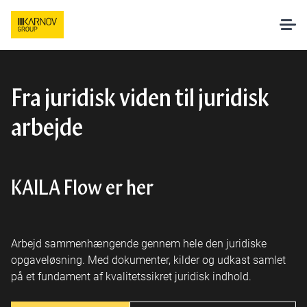
Løsninger
Fra juridisk viden til juridisk
arbejde
AI hos Karnov
Pakker og priser
KAILA Flow er her
Undervisning
Arbejd sammenhængende gennem hele den juridiske
Om os
opgaveløsning. Med dokumenter, kilder og udkast samlet
på et fundament af kvalitetssikret juridisk indhold.