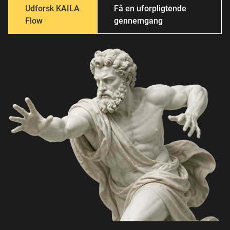
Bøger
Login
Udforsk KAILA
Få en uforpligtende
Flow
gennemgang