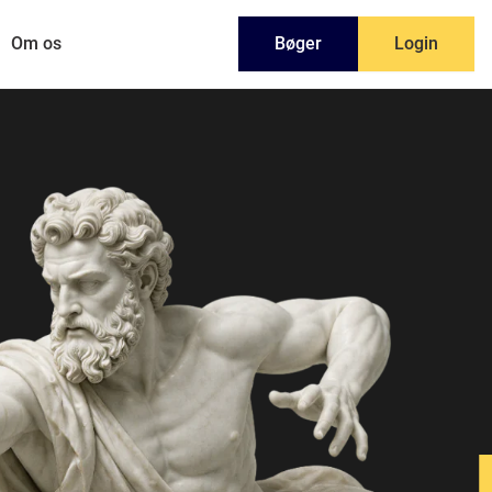
Om os
Bøger
Login