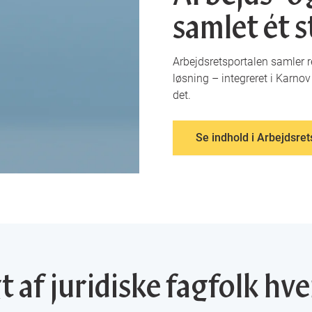
samlet ét s
Arbejdsretsportalen samler re
løsning – integreret i Karnov 
det.
Se indhold i Arbejdsret
 af juridiske fagfolk hv