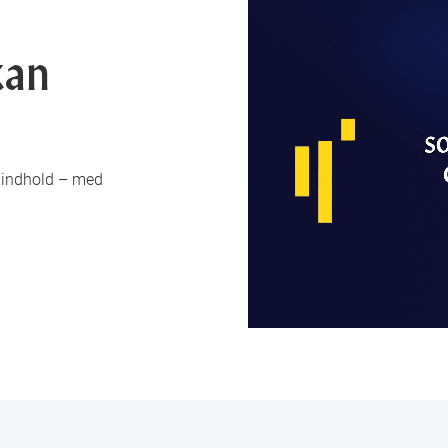
kan
e indhold – med