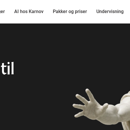
ger
AI hos Karnov
Pakker og priser
Undervisning
til