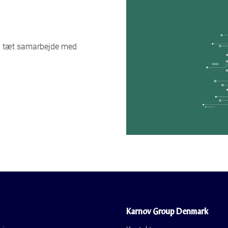
 i tæt samarbejde med
Karnov Group Denmark