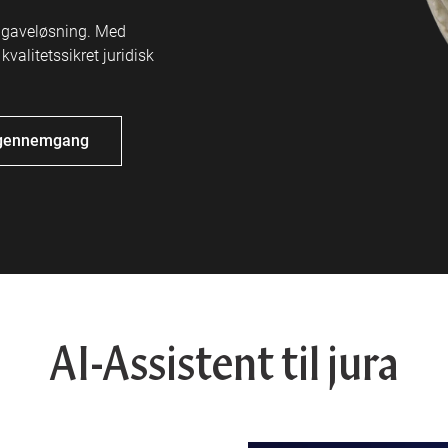
gaveløsning. Med
valitetssikret juridisk
e gennemgang
AI-Assistent til jura