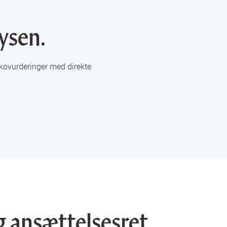
ysen.
kovurderinger med direkte
g ansættelsesret