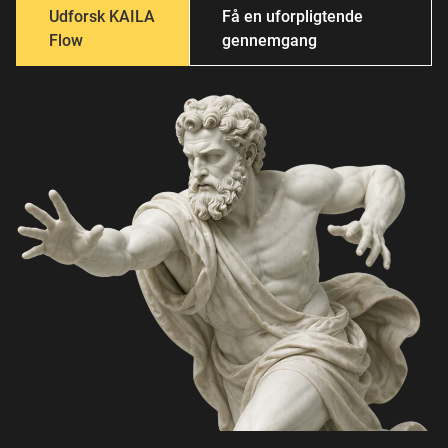
Bøger
Login
Udforsk KAILA
Få en uforpligtende
Flow
gennemgang