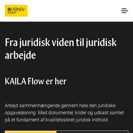
Løsninger
Fra juridisk viden til juridisk
arbejde
AI hos Karnov
Pakker og priser
KAILA Flow er her
Undervisning
Arbejd sammenhængende gennem hele den juridiske
Om os
opgaveløsning. Med dokumenter, kilder og udkast samlet
på et fundament af kvalitetssikret juridisk indhold.