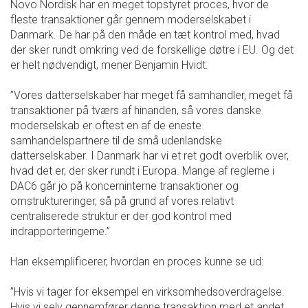
Novo Nordisk har en meget topstyret proces, hvor de
fleste transaktioner går gennem moderselskabet i
Danmark. De har på den måde en tæt kontrol med, hvad
der sker rundt omkring ved de forskellige døtre i EU. Og det
er helt nødvendigt, mener Benjamin Hvidt.
”Vores datterselskaber har meget få samhandler, meget få
transaktioner på tværs af hinanden, så vores danske
moderselskab er oftest en af de eneste
samhandelspartnere til de små udenlandske
datterselskaber. I Danmark har vi et ret godt overblik over,
hvad det er, der sker rundt i Europa. Mange af reglerne i
DAC6 går jo på koncerninterne transaktioner og
omstruktureringer, så på grund af vores relativt
centraliserede struktur er der god kontrol med
indrapporteringerne.”
Han eksemplificerer, hvordan en proces kunne se ud:
”Hvis vi tager for eksempel en virksomhedsoverdragelse.
Hvis vi selv gennemfører denne transaktion med et andet