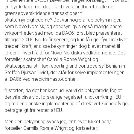
implementere DAC6? Bliver det meget forskelligt? Hvor stor
en byrde kommer det til at blive at indberette alle de
grænseoverskridende transaktioner til
skattemyndighederne? Det var nogle af de bekymringer,
som Novo Nordisk, og sandsynligvis også mange andre
virksomheder, sad med, da DAC6 først blev præsenteret
tilbage i 2018. Nu, to år senere, og kun få uger før direktivet
træder i kraft, er disse bekymringer dog blevet manet til
jorden. I hvert fald for Novo Nordisks vedkommende. Det
fortæller skattechef Camilla Rønne Wright og
skattespecialist i ’tax reporting and controversy’ Benjamin
Steffen Djursaa Hvidt, der står for selve implementeringen
af DAC6 ved medicinmastodonten.
”I starten, da det her kom ud, var vi da bekymrede for, at
der ville blive vidt forskellige regelsæt rundt omkring i EU –
og at den danske implementering af direktivet kunne afvige
betragteligt fra resten af EU.
Men den bekymring synes jeg, er blevet lukket ned,”
fortæller Camilla Rønne Wright og fortsætter: