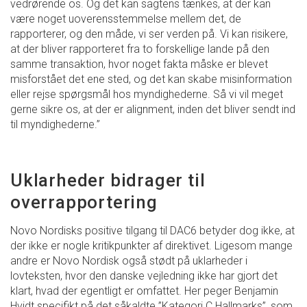
vedrørende os. Og det kan sagtens tænkes, at der kan
være noget uoverensstemmelse mellem det, de
rapporterer, og den måde, vi ser verden på. Vi kan risikere,
at der bliver rapporteret fra to forskellige lande på den
samme transaktion, hvor noget fakta måske er blevet
misforstået det ene sted, og det kan skabe misinformation
eller rejse spørgsmål hos myndighederne. Så vi vil meget
gerne sikre os, at der er alignment, inden det bliver sendt ind
til myndighederne.”
Uklarheder bidrager til
overrapportering
Novo Nordisks positive tilgang til DAC6 betyder dog ikke, at
der ikke er nogle kritikpunkter af direktivet. Ligesom mange
andre er Novo Nordisk også stødt på uklarheder i
lovteksten, hvor den danske vejledning ikke har gjort det
klart, hvad der egentligt er omfattet. Her peger Benjamin
Hvidt specifikt på det såkaldte ”Kategori C Hallmarks”, som