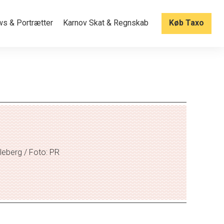
ws & Portrætter
Karnov Skat & Regnskab
Køb Taxo
eberg / Foto: PR