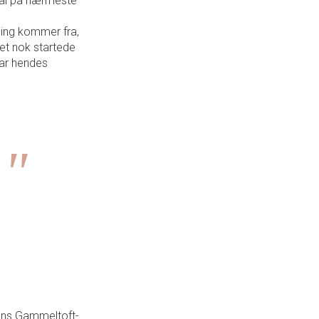
ital på nærmeste
tning kommer fra,
et nok startede
var hendes
Hans Gammeltoft-