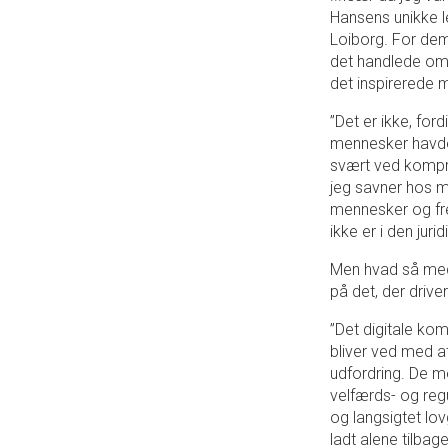
Hansens unikke l
Loiborg. For dem
det handlede om 
det inspirerede m
”Det er ikke, for
mennesker havde,
svært ved kompr
jeg savner hos m
mennesker og fre
ikke er i den jur
Men hvad så med 
på det, der drive
”Det digitale kom
bliver ved med at
udfordring. De me
velfærds- og regu
og langsigtet lov
ladt alene tilba