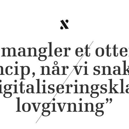
 mangler et ott
ncip, når vi sna
igitaliseringskl
lovgivning”