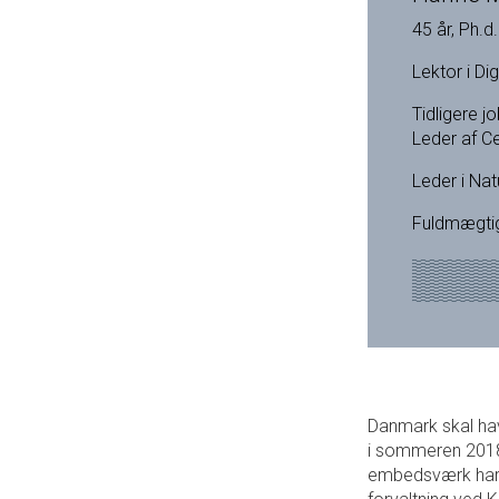
45 år,
Ph.d.
Lektor i Di
Tidligere jo
Leder af Ce
Leder i Na
Fuldmægti
Danmark skal have
i sommeren 2018
embedsværk har k