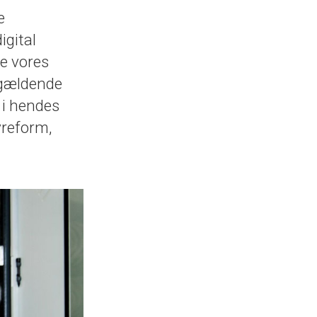
e
igital
e vores
v gældende
r i hendes
yreform,