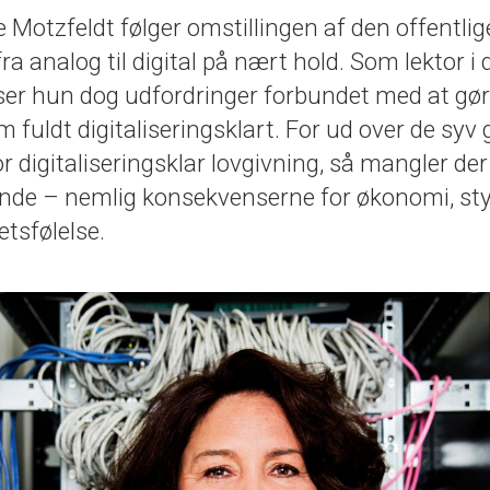
Motzfeldt følger omstillingen af den offentlig
ra analog til digital på nært hold. Som lektor i d
 ser hun dog udfordringer forbundet med at gør
 fuldt digitaliseringsklart. For ud over de sy
or digitaliseringsklar lovgivning, så mangler de
tende – nemlig konsekvenserne for økonomi, st
etsfølelse.