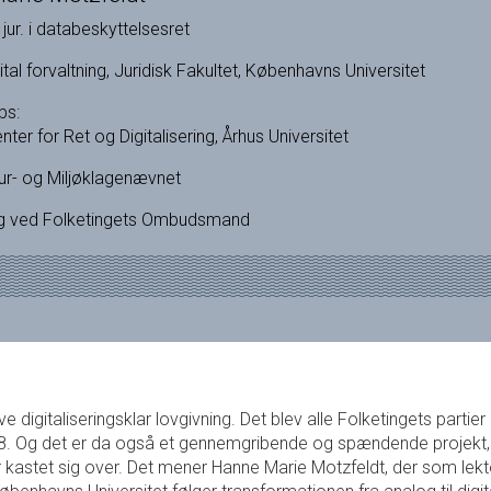
 jur. i databeskyttelsesret
gital forvaltning, Juridisk Fakultet, Københavns Universitet
bs:
nter for Ret og Digitalisering, Århus Universitet
tur- og Miljøklagenævnet
g ved Folketingets Ombudsmand
 digitaliseringsklar lovgivning. Det blev alle Folketingets partie
. Og det er da også et gennemgribende og spændende projekt
astet sig over. Det mener Hanne Marie Motzfeldt, der som lektor