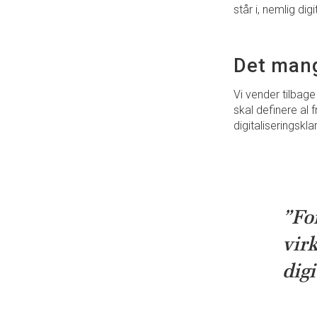
står i, nemlig digi
Det mang
Vi vender tilbage
skal definere al
digitaliseringskla
”For
virk
digi