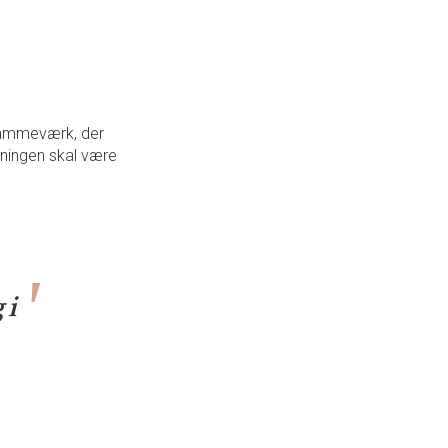
t rammeværk, der
vningen skal være
 i