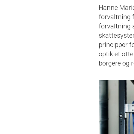
Hanne Marie 
forvaltning f
forvaltning
skattesystem
principper f
optik et ot
borgere og r