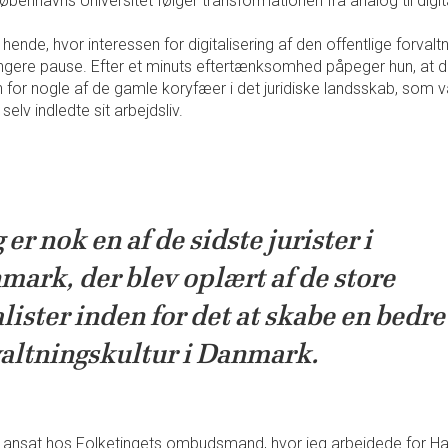
Københavns Universitet følger transformationen fra analog til dig
ende, hvor interessen for digitalisering af den offentlige forval
ngere pause. Efter et minuts eftertænksomhed påpeger hun, at d
for nogle af de gamle koryfæer i det juridiske landsskab, som 
elv indledte sit arbejdsliv.
 er nok en af de sidste jurister i
ark, der blev oplært af de store
lister inden for det at skabe en bedre
valtningskultur i Danmark.
ar ansat hos Folketingets ombudsmand, hvor jeg arbejdede for 