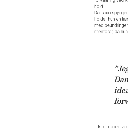
forvaltning ved 
hold.
Da Taxo spørger h
holder hun en læ
med beundringen 
mentorer, da hun s
”Jeg
Danm
idea
for
...Især da jeg v