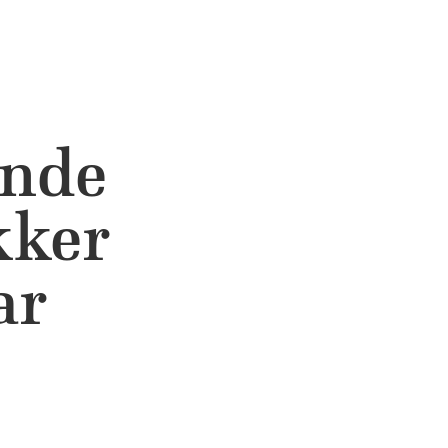
ende
kker
ar