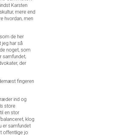
indst Karsten
skultur, mere end
are hvordan, men
, som de her
 jeg har så
vde noget, som
or samfundet,
dvokater, der
”
dernæst fingeren
 træder ind og
ds store
il en stor
fbalanceret, klog
Nu er samfundet
 offentlige jo