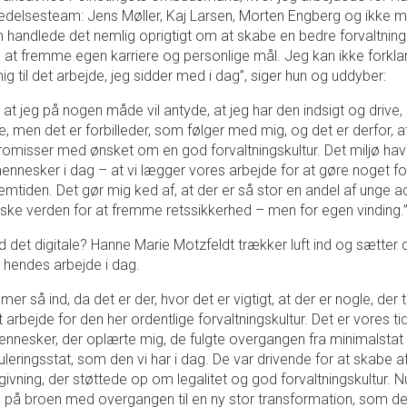
edelsesteam: Jens Møller, Kaj Larsen, Morten Engberg og ikke m
 handlede det nemlig oprigtigt om at skabe en bedre forvaltning
at fremme egen karriere og personlige mål. Jeg kan ikke forkl
ig til det arbejde, jeg sidder med i dag”, siger hun og uddyber:
di at jeg på nogen måde vil antyde, at jeg har den indsigt og drive
 men det er forbilleder, som følger med mig, og det er derfor, at
omisser med ønsket om en god forvaltningskultur. Det miljø ha
ennesker i dag – at vi lægger vores arbejde for at gøre noget f
mtiden. Det gør mig ked af, at der er så stor en andel af unge a
idiske verden for at fremme retssikkerhed – men for egen vinding.
det digitale? Hanne Marie Motzfeldt trækker luft ind og sætter 
r hendes arbejde i dag.
mer så ind, da det er der, hvor det er vigtigt, at der er nogle, der
 arbejde for den her ordentlige forvaltningskultur. Det er vores ti
nnesker, der oplærte mig, de fulgte overgangen fra minimalstat t
leringsstat, som den vi har i dag. De var drivende for at skabe a
givning, der støttede op om legalitet og god forvaltningskultur. 
ge på broen med overgangen til en ny stor transformation, som det