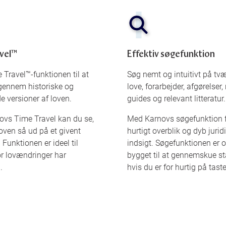
vel™
Effektiv søgefunktion
 Travel™-funktionen til at
Søg nemt og intuitivt på tvæ
gennem historiske og
love, forarbejder, afgørelser, 
versioner af loven.
guides og relevant litteratur.
vs Time Travel kan du se,
Med Karnovs søgefunktion f
oven så ud på et givent
hurtigt overblik og dyb jurid
 Funktionen er ideel til
indsigt. Søgefunktionen er 
or lovændringer har
bygget til at gennemskue sta
.
hvis du er for hurtig på tast