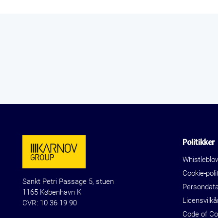
Politikker
Whistleblo
Cookie-polit
Sankt Petri Passage 5, stuen
Persondat
1165 København K
Licensvilkå
CVR: 10 36 19 90
Code of C