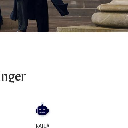
inger
KAILA