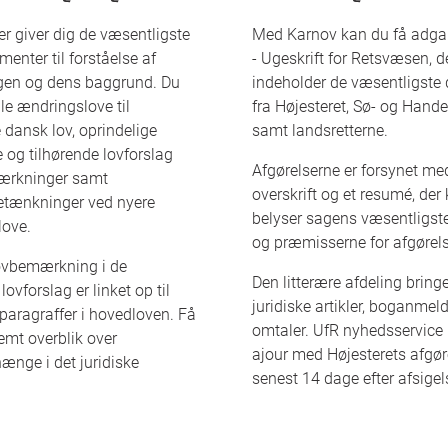
er giver dig de væsentligste
Med Karnov kan du få adgan
enter til forståelse af
- Ugeskrift for Retsvæsen, d
gen og dens baggrund. Du
indeholder de væsentligst
alle ændringslove til
fra Højesteret, Sø- og Hande
dansk lov, oprindelige
samt landsretterne.
 og tilhørende lovforslag
Afgørelserne er forsynet me
rkninger samt
overskrift og et resumé, der 
etænkninger ved nyere
belyser sagens væsentligst
love.
og præmisserne for afgørel
ovbemærkning i de
Den litterære afdeling bring
lovforslag er linket op til
juridiske artikler, boganmeld
 paragraffer i hovedloven. Få
omtaler. UfR nyhedsservice 
mt overblik over
ajour med Højesterets afgør
nge i det juridiske
senest 14 dage efter afsigel