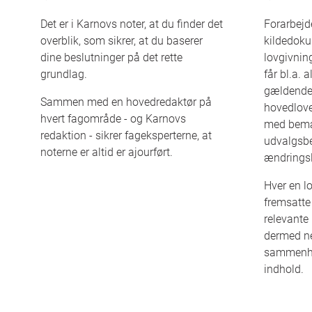
Det er i Karnovs noter, at du finder det
Forarbejd
overblik, som sikrer, at du baserer
kildedokum
dine beslutninger på det rette
lovgivnin
grundlag.
får bl.a. 
gældende 
Sammen med en hovedredaktør på
hovedlove
hvert fagområde - og Karnovs
med bemæ
redaktion - sikrer fageksperterne, at
udvalgsb
noterne er altid er ajourført.
ændrings
Hver en l
fremsatte 
relevante
dermed ne
sammenhæ
indhold.