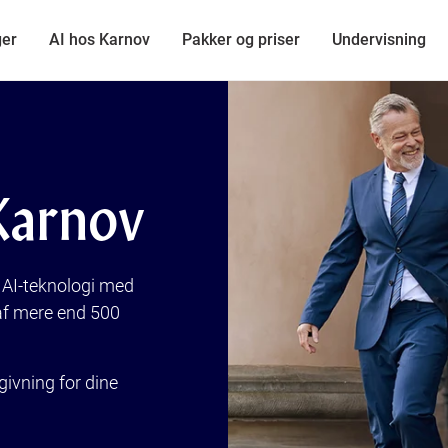
ger
AI hos Karnov
Pakker og priser
Undervisning
Karnov
g AI-teknologi med
t af mere end 500
givning for dine