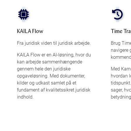
KAILA Flow
Time Tra
Fra juridisk viden til juridisk arbejde.
Brug Time
navigere 
KAILA Flow er en AI-løsning, hvor du
kommende 
kan arbejde sammenhængende
gennem hele den juridiske
Med Karno
opgaveløsning. Med dokumenter,
hvordan l
kilder og udkast samlet på et
tidspunkt.
fundament af kvalitetssikret juridisk
sager, hv
indhold.
betydning