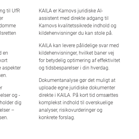
g til UfR
KAILA er Karnovs juridiske AI-
er
assistent med direkte adgang til
e domme
Karnovs kvalitetssikrede indhold og
lsretten
kildehenvisninger du kan stole på.
KAILA kan levere pålidelige svar med
d en
kildehenvisninger, hvilket baner vej
kort
for betydelig optimering af effektivitet
e aspekter
og tidsbesparelser i din hverdag.
sen.
Dokumentanalyse gør det muligt at
er
uploade egne juridiske dokumenter
elser og -
direkte i KAILA. På kort tid omsættes
holder dig
komplekst indhold til overskuelige
elser –
analyser, risikovurderinger og
sen.
konkrete forslag.