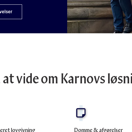
velser
 at vide om Karnovs løsn
eret lovgivning
Domme & afgørelser