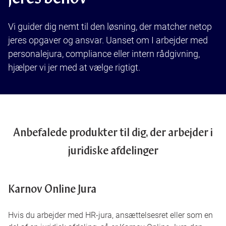
Bøger
Login
Vi guider dig nemt til den løsning, der matcher netop
jeres opgaver og ansvar. Uanset om I arbejder med
personalejura, compliance eller intern rådgivning,
hjælper vi jer med at vælge rigtigt.
Anbefalede produkter til dig, der arbejder i
juridiske afdelinger
Karnov Online Jura
Hvis du arbejder med HR-jura, ansættelsesret eller som en