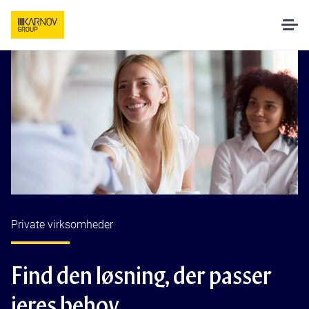
Løsninger
AI hos Karnov
Pakker og priser
Undervisning
Private virksomheder
Om os
Find den løsning, der passer
jeres behov