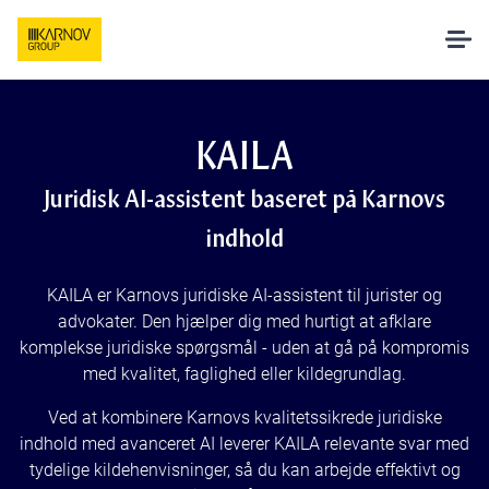
Løsninger
KAILA
AI hos Karnov
Juridisk AI-assistent baseret på Karnovs
indhold
Pakker og priser
KAILA er Karnovs juridiske AI-assistent til jurister og
advokater. Den hjælper dig med hurtigt at afklare
Undervisning
komplekse juridiske spørgsmål - uden at gå på kompromis
med kvalitet, faglighed eller kildegrundlag.
Om os
Ved at kombinere Karnovs kvalitetssikrede juridiske
indhold med avanceret AI leverer KAILA relevante svar med
tydelige kildehenvisninger, så du kan arbejde effektivt og