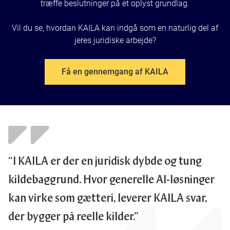
træffe beslutninger på et oplyst grundlag.
Bøger
Login
Vil du se, hvordan KAILA kan indgå som en naturlig del af
jeres juridiske arbejde?
Få en gennemgang af KAILA
“I KAILA er der en juridisk dybde og tung
kildebaggrund. Hvor generelle AI-løsninger
kan virke som gætteri, leverer KAILA svar,
der bygger på reelle kilder.”