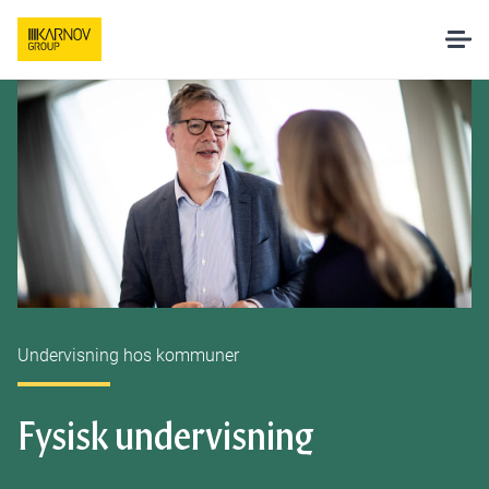
Løsninger
AI hos Karnov
Pakker og priser
Undervisning
Undervisning hos kommuner
Om os
Fysisk undervisning