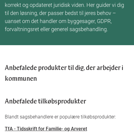
Bøger
Login
korrekt og opdateret juridisk viden. Her guider vi dig
til den løsning, der passer bedst til jeres behov –
uanset om det handler om byggesager, GDPR,
forvaltningsret eller generel sagsbehandling.
Anbefalede produkter til dig, der arbejder i
kommunen
Anbefalede tilkøbsprodukter
Blandt sagsbehandlere er populære tilkøbsprodukter:
TfA - Tidsskrift for Familie- og Arveret