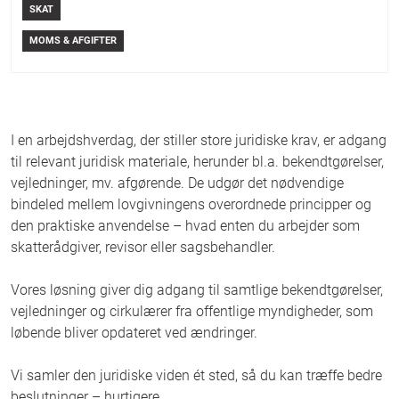
Bøger
Login
SKAT
MOMS & AFGIFTER
I en arbejdshverdag, der stiller store juridiske krav, er adgang
til relevant juridisk materiale, herunder bl.a. bekendtgørelser,
vejledninger, mv. afgørende. De udgør det nødvendige
bindeled mellem lovgivningens overordnede principper og
den praktiske anvendelse – hvad enten du arbejder som
skatterådgiver, revisor eller sagsbehandler.
Vores løsning giver dig adgang til samtlige bekendtgørelser,
vejledninger og cirkulærer fra offentlige myndigheder, som
løbende bliver opdateret ved ændringer.
Vi samler den juridiske viden ét sted, så du kan træffe bedre
beslutninger – hurtigere.