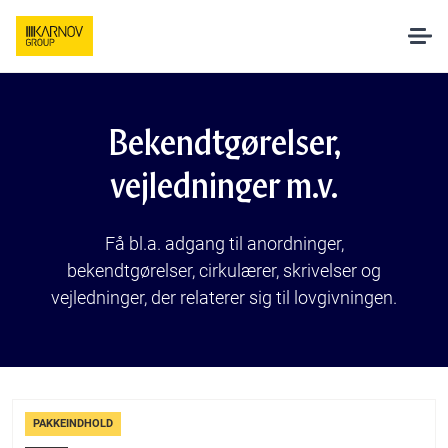
Løsninger
Bekendtgørelser,
AI hos Karnov
vejledninger m.v.
Pakker og priser
Få bl.a. adgang til anordninger,
bekendtgørelser, cirkulærer, skrivelser og
vejledninger, der relaterer sig til lovgivningen.
Undervisning
Om os
PAKKEINDHOLD