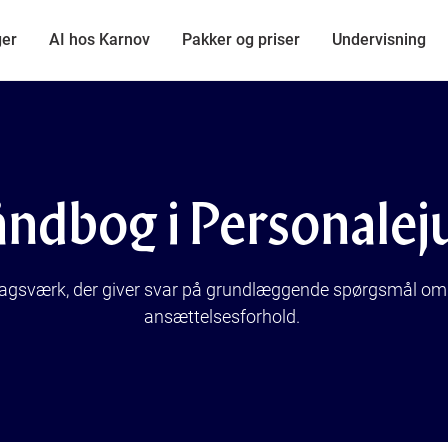
ger
AI hos Karnov
Pakker og priser
Undervisning
ndbog i Personalej
lagsværk, der giver svar på grundlæggende spørgsmål om 
ansættelsesforhold.