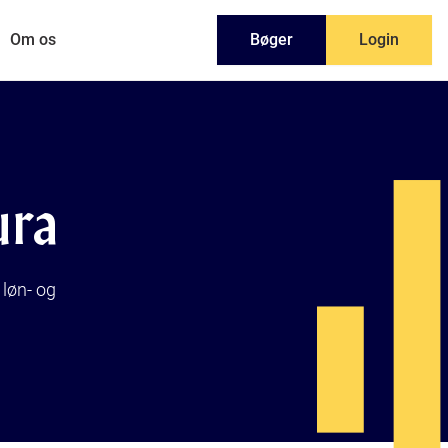
Om os
Bøger
Login
ura
løn- og