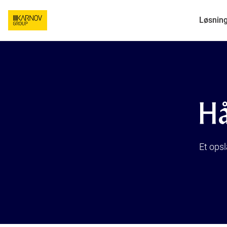
Løsnin
Hå
Et ops