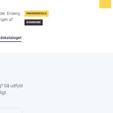
er. Endelig
PAKKEINDHOLD
ngen af
KOMMUNE
oldskataloget
g? Så udfyld
igt.