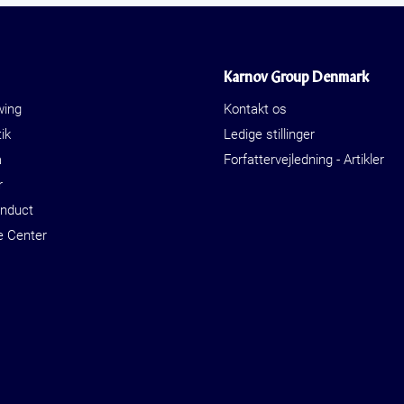
Karnov Group Denmark
wing
Kontakt os
ik
Ledige stillinger
a
Forfattervejledning - Artikler
r
onduct
e Center