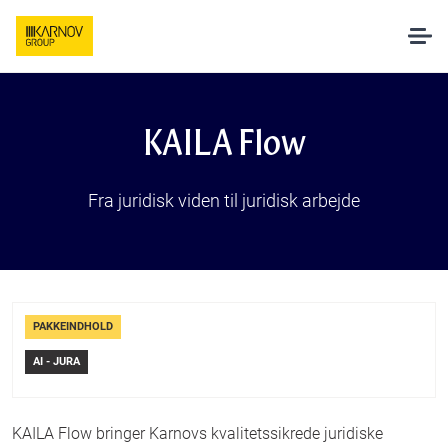
Løsninger
KAILA Flow
AI hos Karnov
Fra juridisk viden til juridisk arbejde
Pakker og priser
Undervisning
PAKKEINDHOLD
AI - JURA
Om os
KAILA Flow bringer Karnovs kvalitetssikrede juridiske