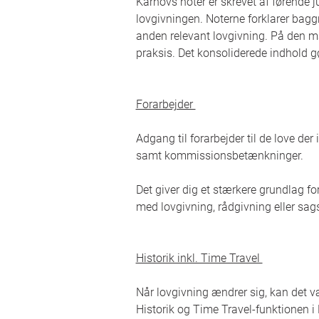
Karnovs noter er skrevet af førende ju
lovgivningen. Noterne forklarer baggr
anden relevant lovgivning. På den m
praksis. Det konsoliderede indhold gø
Forarbejder
Adgang til forarbejder til de love de
samt kommissionsbetænkninger.
Det giver dig et stærkere grundlag f
med lovgivning, rådgivning eller s
Historik inkl. Time Travel
Når lovgivning ændrer sig, kan det v
Historik og Time Travel-funktionen i 