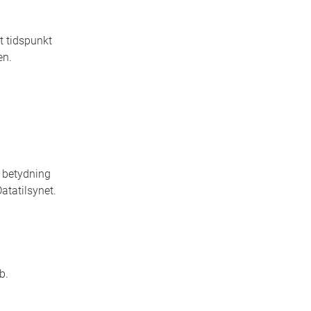
t tidspunkt
ven.
r betydning
atatilsynet.
b.