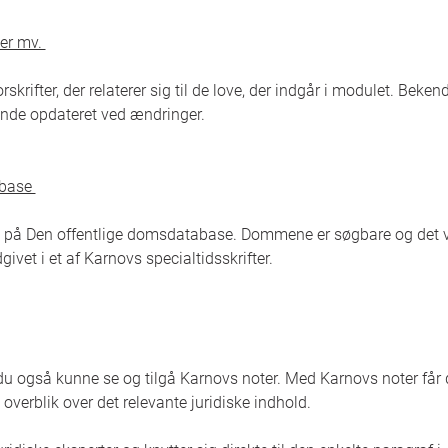
ger mv.
skrifter, der relaterer sig til de love, der indgår i modulet. Bekend
bende opdateret ved ændringer.
abase
s på Den offentlige domsdatabase. Dommene er søgbare og det v
givet i et af Karnovs specialtidsskrifter.
l du også kunne se og tilgå Karnovs noter. Med Karnovs noter får
 overblik over det relevante juridiske indhold.