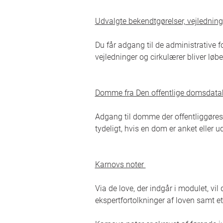
Udvalgte bekendtgørelser, vejlednin
Du får adgang til de administrative for
vejledninger og cirkulærer bliver lø
Domme fra Den offentlige domsdat
Adgang til domme der offentliggøre
tydeligt, hvis en dom er anket eller ud
Karnovs noter
Via de love, der indgår i modulet, vi
ekspertfortolkninger af loven samt et