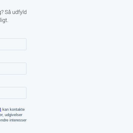
g? Så udfyld
igt.