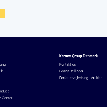
Karnov Group Denmark
wing
Kontakt os
ik
Ledige stillinger
a
Forfattervejledning - Artikler
r
onduct
e Center