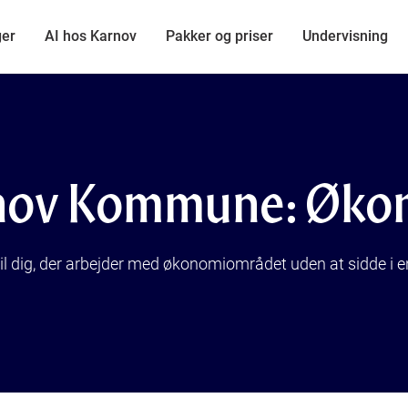
ger
AI hos Karnov
Pakker og priser
Undervisning
nov Kommune: Øko
til dig, der arbejder med økonomiområdet uden at sidde i