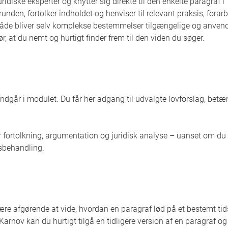
ridiske eksperter og knytter sig direkte til den enkelte paragraf i
unden, fortolker indholdet og henviser til relevant praksis, forar
åde bliver selv komplekse bestemmelser tilgængelige og anvende
r, at du nemt og hurtigt finder frem til den viden du søger.
r indgår i modulet. Du får her adgang til udvalgte lovforslag, bet
or fortolkning, argumentation og juridisk analyse – uanset om du
agsbehandling.
ære afgørende at vide, hvordan en paragraf lød på et bestemt ti
Karnov kan du hurtigt tilgå en tidligere version af en paragraf og