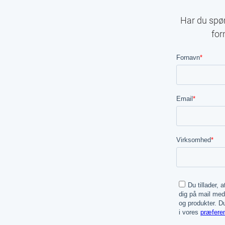
Har du spør
for