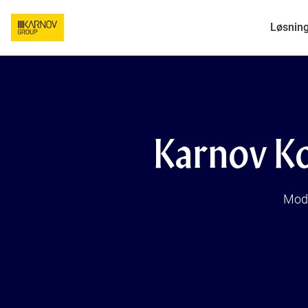
Løsnin
Karnov K
Mod