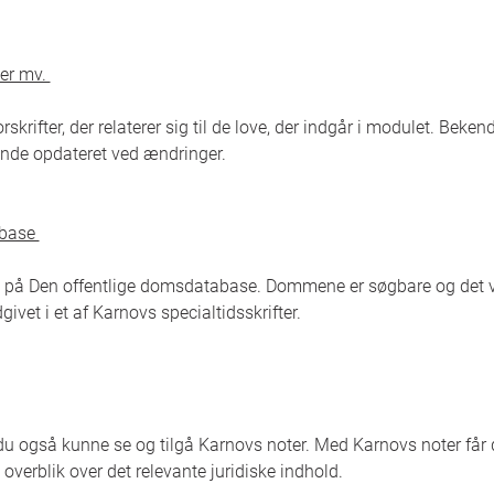
ger mv.
skrifter, der relaterer sig til de love, der indgår i modulet. Bekend
bende opdateret ved ændringer.
abase
s på Den offentlige domsdatabase. Dommene er søgbare og det v
givet i et af Karnovs specialtidsskrifter.
l du også kunne se og tilgå Karnovs noter. Med Karnovs noter får
 overblik over det relevante juridiske indhold.