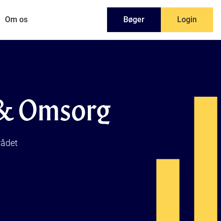
Om os
Bøger
Login
 & Omsorg
ådet