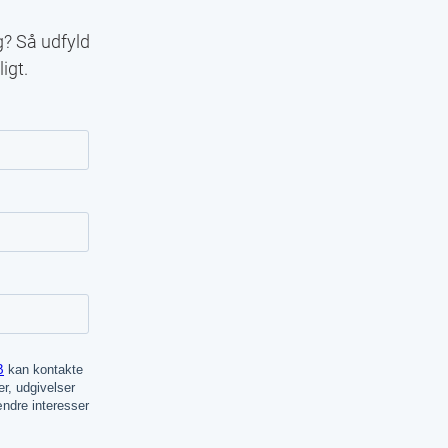
g? Så udfyld
igt.