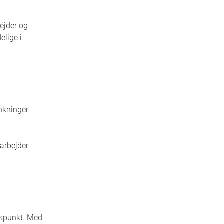
bejder og
lige i
ænkninger
 arbejder
dspunkt. Med