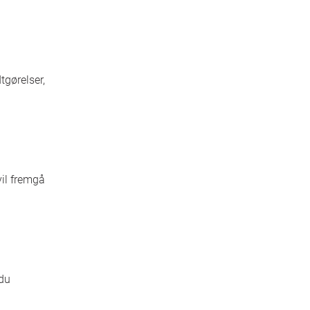
tgørelser,
il fremgå
 du