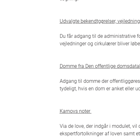
Udvalgte bekendtgørelser, vejlednin
Du får adgang til de administrative for
vejledninger og cirkulærer bliver lø
Domme fra Den offentlige domsdat
Adgang til domme der offentliggøre
tydeligt, hvis en dom er anket eller ud
Karnovs noter
Via de love, der indgår i modulet, vi
ekspertfortolkninger af loven samt et