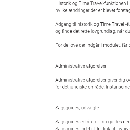
Historik og Time Travel-funktionen i 
hvilke ændringer der er blevet foreta
Adgang til historik og Time Travel -
og finde det rette lovgrundlag, når d
For de love der indgår i modulet, får
Administrative afgørelser
Administrative afgørelser giver dig o
for det juridiske område. Instanser
Sagsguides, udvalgte
Sagsguides er trin-for-trin guides de
Sagsguides indeholder link til lovgi