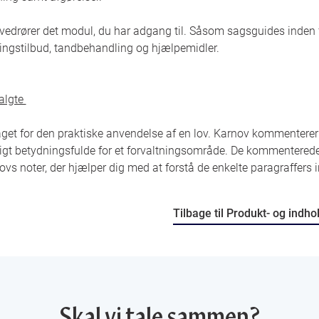
 vedrører det modul, du har adgang til. Såsom sagsguides inden 
ingstilbud, tandbehandling og hjælpemidler.
algte
aget for den praktiske anvendelse af en lov. Karnov kommenterer
igt betydningsfulde for et forvaltningsområde. De kommentered
novs noter, der hjælper dig med at forstå de enkelte paragraffers 
Tilbage til Produkt- og indh
Skal vi tale sammen?