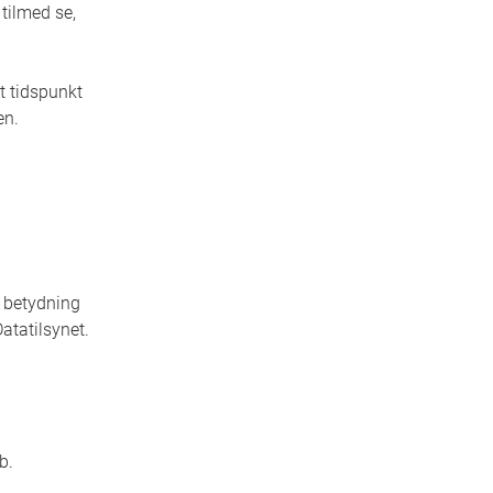
 tilmed se,
t tidspunkt
ven.
r betydning
atatilsynet.
b.