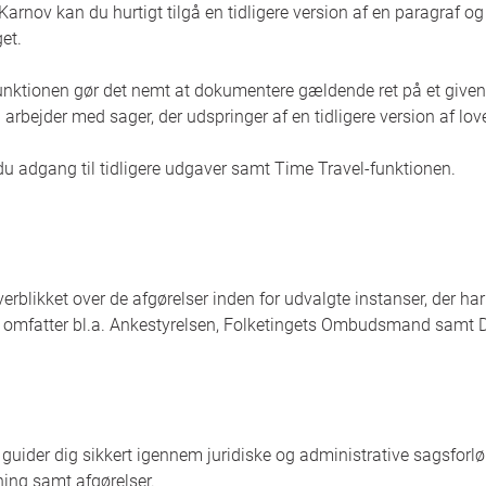
Karnov kan du hurtigt tilgå en tidligere version af en paragraf og
get.
funktionen gør det nemt at dokumentere gældende ret på et given
u arbejder med sager, der udspringer af en tidligere version af lo
 du adgang til tidligere udgaver samt Time Travel-funktionen.
verblikket over de afgørelser inden for udvalgte instanser, der ha
ne omfatter bl.a. Ankestyrelsen, Folketingets Ombudsmand samt D
r guider dig sikkert igennem juridiske og administrative sagsforlø
vning samt afgørelser.