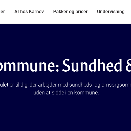
ger
AI hos Karnov
Pakker og priser
Undervisning
ommune: Sundhed
ulet
er
til
dig, der
arbejder
med sundheds- og omsorgsomr
uden
at
sidde
i
en
kommune
.