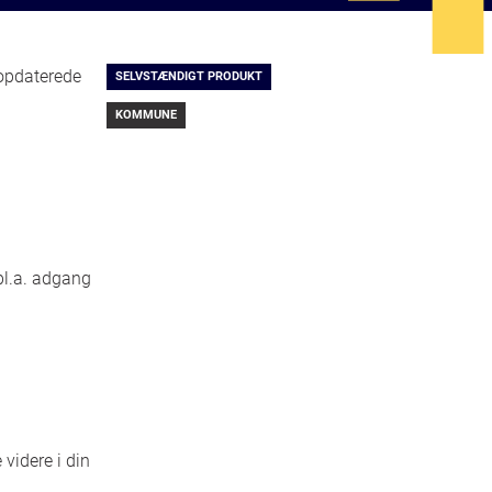
 opdaterede
SELVSTÆNDIGT PRODUKT
KOMMUNE
bl.a. adgang
videre i din