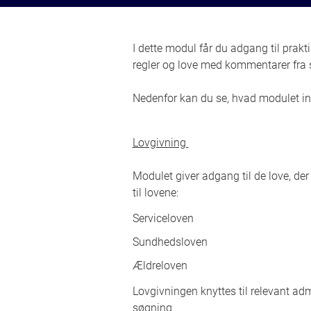
I dette modul får du adgang til pra
regler og love med kommentarer fra s
Nedenfor kan du se, hvad modulet i
Lovgivning
Modulet giver adgang til de love, de
til lovene:
Serviceloven
Sundhedsloven
Ældreloven
Lovgivningen knyttes til relevant ad
søgning.