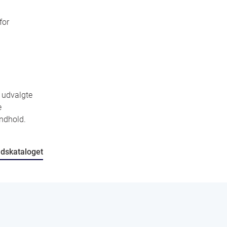
for
 udvalgte
e
indhold.
oldskataloget