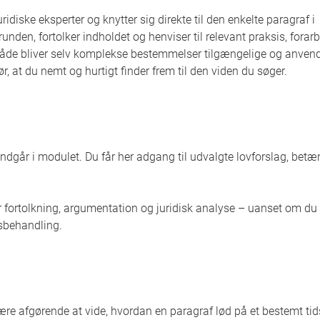
ridiske eksperter og knytter sig direkte til den enkelte paragraf i
unden, fortolker indholdet og henviser til relevant praksis, forar
åde bliver selv komplekse bestemmelser tilgængelige og anvende
r, at du nemt og hurtigt finder frem til den viden du søger.
r indgår i modulet. Du får her adgang til udvalgte lovforslag, bet
or fortolkning, argumentation og juridisk analyse – uanset om du
agsbehandling.
ære afgørende at vide, hvordan en paragraf lød på et bestemt ti