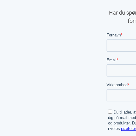
Har du spør
for