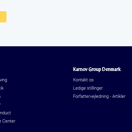
Karnov Group Denmark
wing
Kontakt os
ik
Ledige stillinger
a
Forfattervejledning - Artikler
r
onduct
e Center