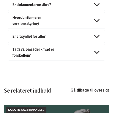
Er dokumenterne sikre?
Hvordan fungerer
versionsstyring?
Er alt synligt for alle?
Tags vs. områder - hvad er
forskellen?
Se relateret indhold
Gå tilbage til oversigt
KAILA TIL SAGSBEHANDLERE