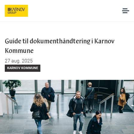
Løsninger
Guide til dokumenthåndtering i Karnov
Kommune
AI hos Karnov
27 aug. 2025
KARNOV KOMMUNE
Pakker og priser
Undervisning
Om os