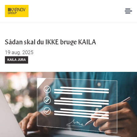
Løsninger
Sådan skal du IKKE bruge KAILA
19 aug. 2025
AI hos Karnov
KAILA JURA
Pakker og priser
Undervisning
Om os