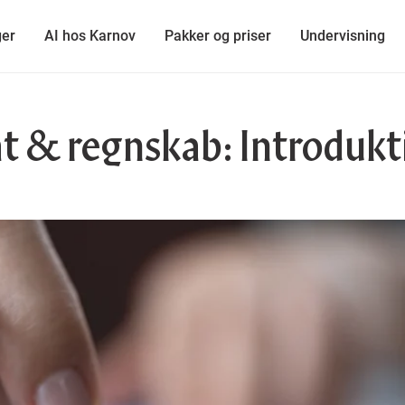
ger
AI hos Karnov
Pakker og priser
Undervisning
at & regnskab: Introdukt