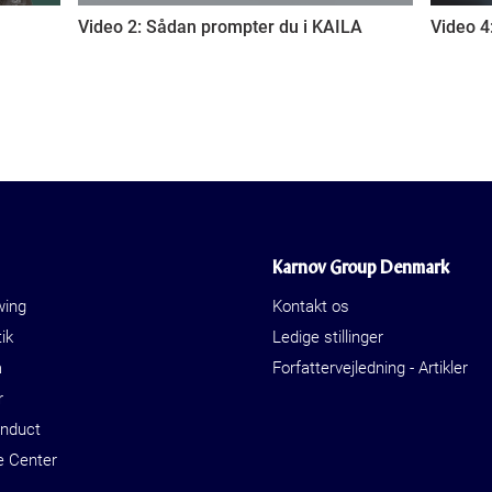
Video 2: Sådan prompter du i KAILA
Video 4
Karnov Group Denmark
wing
Kontakt os
ik
Ledige stillinger
a
Forfattervejledning - Artikler
r
onduct
e Center