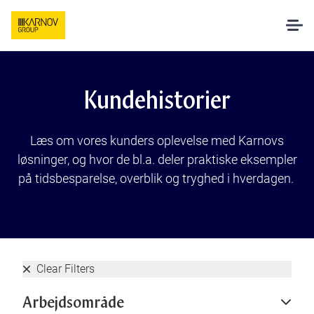
Løsninger
Kundehistorier
AI hos Karnov
Læs om vores kunders oplevelse med Karnovs
løsninger, og hvor de bl.a. deler praktiske eksempler
Pakker og priser
på tidsbesparelse, overblik og tryghed i hverdagen.
Undervisning
Om os
Clear Filters
Arbejdsområde