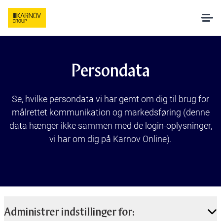
Løsninger
Persondata
AI hos Karnov
Se, hvilke persondata vi har gemt om dig til brug for
målrettet kommunikation og markedsføring (denne
Pakker og priser
data hænger ikke sammen med de login-oplysninger,
vi har om dig på Karnov Online).
Undervisning
Om os
Administrer indstillinger for: