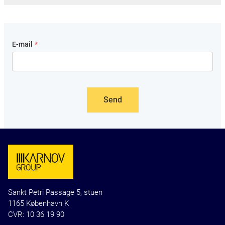
Bøger
Login
E-mail kommunikation
Interesseområder
E-mail
*
Cookie-præferencer
Persondata
Datapolitik
Sankt Petri Passage 5, stuen
1165 København K
CVR: 10 36 19 90